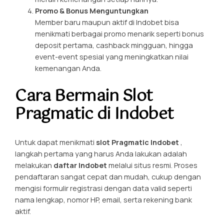
Promo & Bonus Menguntungkan
Member baru maupun aktif di Indobet bisa
menikmati berbagai promo menarik seperti bonus
deposit pertama, cashback mingguan, hingga
event-event spesial yang meningkatkan nilai
kemenangan Anda.
Cara Bermain Slot
Pragmatic di Indobet
Untuk dapat menikmati
slot Pragmatic Indobet
,
langkah pertama yang harus Anda lakukan adalah
melakukan
daftar Indobet
melalui situs resmi. Proses
pendaftaran sangat cepat dan mudah, cukup dengan
mengisi formulir registrasi dengan data valid seperti
nama lengkap, nomor HP, email, serta rekening bank
aktif.