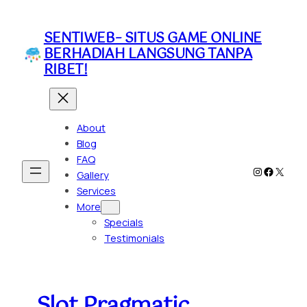
Skip
to
SENTIWEB– SITUS GAME ONLINE
content
BERHADIAH LANGSUNG TANPA
RIBET!
About
Blog
FAQ
Instagram
Faceboo
X
Gallery
Services
More
Specials
Testimonials
Slot Pragmatic