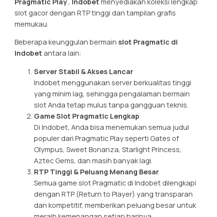
Pragmatic Play
,
Indobet
menyediakan koleksi lengkap
slot gacor dengan RTP tinggi dan tampilan grafis
memukau.
Beberapa keunggulan bermain
slot Pragmatic di
Indobet
antara lain:
Server Stabil & Akses Lancar
Indobet menggunakan server berkualitas tinggi
yang minim lag, sehingga pengalaman bermain
slot Anda tetap mulus tanpa gangguan teknis.
Game Slot Pragmatic Lengkap
Di Indobet, Anda bisa menemukan semua judul
populer dari Pragmatic Play seperti Gates of
Olympus, Sweet Bonanza, Starlight Princess,
Aztec Gems, dan masih banyak lagi.
RTP Tinggi & Peluang Menang Besar
Semua game slot Pragmatic di Indobet dilengkapi
dengan RTP (Return to Player) yang transparan
dan kompetitif, memberikan peluang besar untuk
meraih kemenangan setiap harinya.