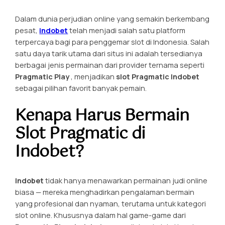
Dalam dunia perjudian online yang semakin berkembang
pesat,
indobet
telah menjadi salah satu platform
terpercaya bagi para penggemar slot di Indonesia. Salah
satu daya tarik utama dari situs ini adalah tersedianya
berbagai jenis permainan dari provider ternama seperti
Pragmatic Play
, menjadikan
slot Pragmatic Indobet
sebagai pilihan favorit banyak pemain.
Kenapa Harus Bermain
Slot Pragmatic di
Indobet?
Indobet
tidak hanya menawarkan permainan judi online
biasa — mereka menghadirkan pengalaman bermain
yang profesional dan nyaman, terutama untuk kategori
slot online. Khususnya dalam hal game-game dari