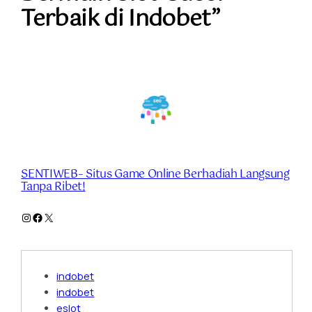
Terbaik di Indobet”
SENTIWEB– Situs Game Online Berhadiah Langsung
Tanpa Ribet!
Instagram
Facebook
X
indobet
indobet
eslot