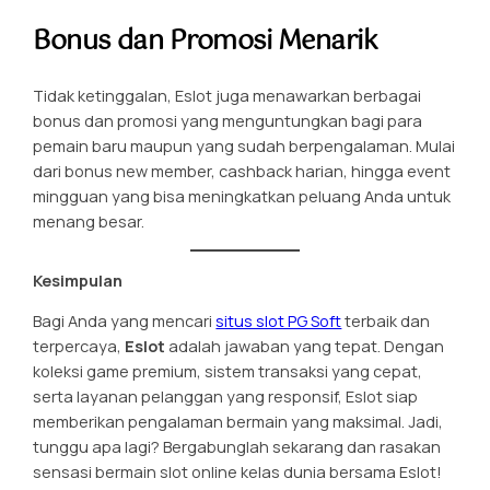
Bonus dan Promosi Menarik
Tidak ketinggalan, Eslot juga menawarkan berbagai
bonus dan promosi yang menguntungkan bagi para
pemain baru maupun yang sudah berpengalaman. Mulai
dari bonus new member, cashback harian, hingga event
mingguan yang bisa meningkatkan peluang Anda untuk
menang besar.
Kesimpulan
Bagi Anda yang mencari
situs slot PG Soft
terbaik dan
terpercaya,
Eslot
adalah jawaban yang tepat. Dengan
koleksi game premium, sistem transaksi yang cepat,
serta layanan pelanggan yang responsif, Eslot siap
memberikan pengalaman bermain yang maksimal. Jadi,
tunggu apa lagi? Bergabunglah sekarang dan rasakan
sensasi bermain slot online kelas dunia bersama Eslot!