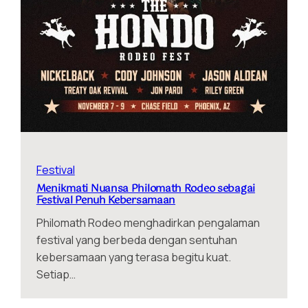
Festival
Menikmati Nuansa Philomath Rodeo sebagai
Festival Penuh Kebersamaan
Philomath Rodeo menghadirkan pengalaman
festival yang berbeda dengan sentuhan
kebersamaan yang terasa begitu kuat.
Setiap…