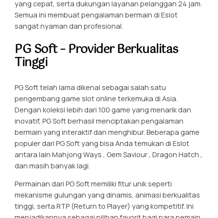
yang cepat, serta dukungan layanan pelanggan 24 jam.
Semua ini membuat pengalaman bermain di Eslot
sangat nyaman dan profesional.
PG Soft – Provider Berkualitas
Tinggi
PG Soft telah lama dikenal sebagai salah satu
pengembang game slot online terkemuka di Asia.
Dengan koleksi lebih dari 100 game yang menarik dan
inovatif, PG Soft berhasil menciptakan pengalaman
bermain yang interaktif dan menghibur. Beberapa game
populer dari PG Soft yang bisa Anda temukan di Eslot
antara lain
Mahjong Ways
,
Gem Saviour
,
Dragon Hatch
,
dan masih banyak lagi.
Permainan dari PG Soft memiliki fitur unik seperti
mekanisme gulungan yang dinamis, animasi berkualitas
tinggi, serta RTP (Return to Player) yang kompetitif. Ini
menjadikannya sebagai pilihan favorit bagi para pemain