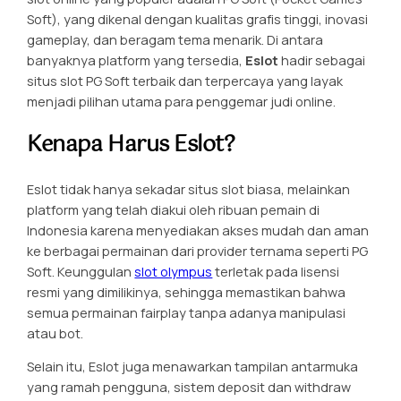
Soft), yang dikenal dengan kualitas grafis tinggi, inovasi
gameplay, dan beragam tema menarik. Di antara
banyaknya platform yang tersedia,
Eslot
hadir sebagai
situs slot PG Soft terbaik dan terpercaya yang layak
menjadi pilihan utama para penggemar judi online.
Kenapa Harus Eslot?
Eslot tidak hanya sekadar situs slot biasa, melainkan
platform yang telah diakui oleh ribuan pemain di
Indonesia karena menyediakan akses mudah dan aman
ke berbagai permainan dari provider ternama seperti PG
Soft. Keunggulan
slot olympus
terletak pada lisensi
resmi yang dimilikinya, sehingga memastikan bahwa
semua permainan fairplay tanpa adanya manipulasi
atau bot.
Selain itu, Eslot juga menawarkan tampilan antarmuka
yang ramah pengguna, sistem deposit dan withdraw