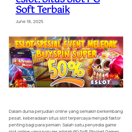
Soft Terbaik
June 18, 2025
Dalam dunia perjudian online yang semakin berkembang
pesat, keberadaan situs slot terpercaya menjadi faktor
penting bagi para pemain. Salah satu penyedia game
slot online yang populer adalah PG Soft (Pocket Games