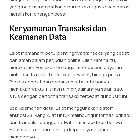
yang ingin mendapatkan hiburan sekaligus kesempatan
meraih kemenangan besar.
Kenyamanan Transaksi dan
Keamanan Data
Eslot memahami betul pentingnya transaksi yang cepat
dan aman dalam perjudian online. Oleh karena itu,
mereka menyediakan berbagai metode pembayaran,
mulai dari transfer bank lokal, e-wallet, hingga pulsa.
Proses deposit dan penarikan rata-rata hanya
memakan waktu 1-3 menit, menjadikannya salah satu
situs dengan performa transaksi tercepat di industri ini.
Soal keamanan data, Eslot menggunakan sistem
enkripsi SSL yang kuat untuk melindungi informasi pribadi
dan transaksi pengguna. Hal ini membuktikan bahwa
Eslot serius dalam menjaga kepercayaan para
membernya.