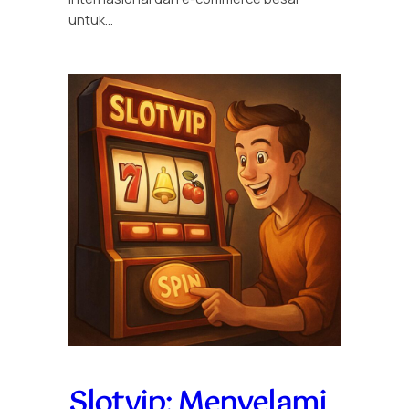
untuk…
Slotvip: Menyelami