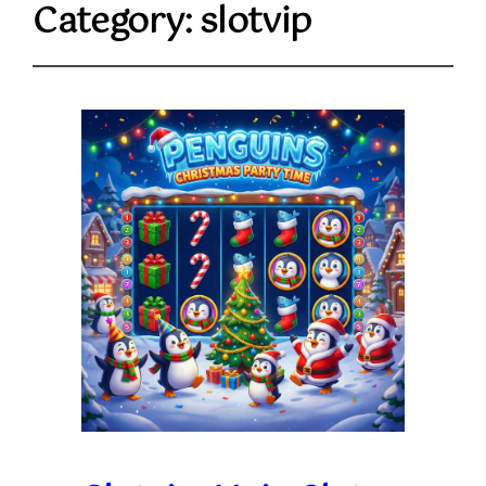
Category:
slotvip