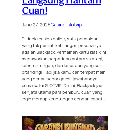
Langsung Hantam
Cuan!
June 27, 2025
Casino
, 
slotvip
Di dunia casino online, satu permainan
yang tak pernah kehilangan pesonanya
adalah Blackjack. Permainan kartu klasik ini
menawarkan perpaduan antara strategi,
keberuntungan, dan keseruan yang sulit
ditandingi. Tapi jika kamu cari tempat main
yang benar-benar gacor, jawabannya
cuma satu: SLOTVIP! Di sini, Blackjack jadi
senjata utama para pemburu cuan yang
ingin meraup keuntungan dengan cepat…