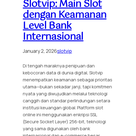
Slotvip: Main Slot
dengan Keamanan
Level Bank
Internasional
January 2, 2026
slotvip
Di tengah maraknya penipuan dan
kebocoran data di dunia digital, Slotvip
menempatkan keamanan sebagai prioritas
utama—bukan sekadar janji, tapi komitmen
nyata yang diwujudkan melalui teknologi
canggih dan standar perlindungan setara
institusi keuangan global. Platform slot
online ini menggunakan enkripsi SSL
(Secure Socket Layer) 256-bit, teknologi
yang sama digunakan oleh bank
internasional dan e-commerce besar