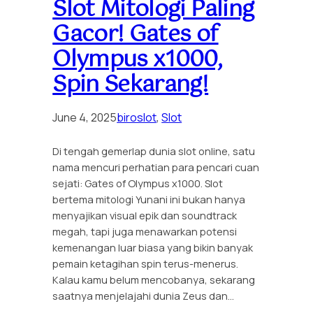
Slot Mitologi Paling
Gacor! Gates of
Olympus x1000,
Spin Sekarang!
June 4, 2025
biroslot
, 
Slot
Di tengah gemerlap dunia slot online, satu
nama mencuri perhatian para pencari cuan
sejati: Gates of Olympus x1000. Slot
bertema mitologi Yunani ini bukan hanya
menyajikan visual epik dan soundtrack
megah, tapi juga menawarkan potensi
kemenangan luar biasa yang bikin banyak
pemain ketagihan spin terus-menerus.
Kalau kamu belum mencobanya, sekarang
saatnya menjelajahi dunia Zeus dan…