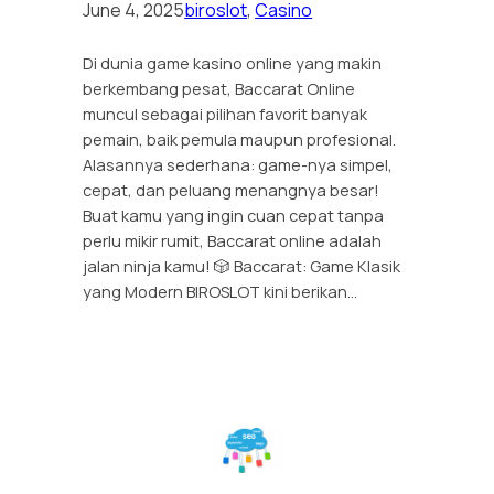
June 4, 2025
biroslot
, 
Casino
Di dunia game kasino online yang makin
berkembang pesat, Baccarat Online
muncul sebagai pilihan favorit banyak
pemain, baik pemula maupun profesional.
Alasannya sederhana: game-nya simpel,
cepat, dan peluang menangnya besar!
Buat kamu yang ingin cuan cepat tanpa
perlu mikir rumit, Baccarat online adalah
jalan ninja kamu! 🎲 Baccarat: Game Klasik
yang Modern BIROSLOT kini berikan…