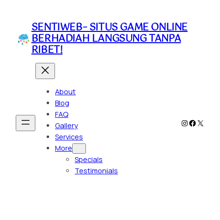
SENTIWEB– SITUS GAME ONLINE
BERHADIAH LANGSUNG TANPA
RIBET!
About
Blog
FAQ
Instagram
Faceboo
X
Gallery
Services
More
Specials
Testimonials