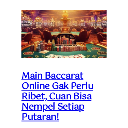
Main Baccarat
Online Gak Perlu
Ribet, Cuan Bisa
Nempel Setiap
Putaran!