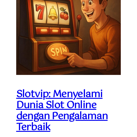
Slotvip: Menyelami
Dunia Slot Online
dengan Pengalaman
Terbaik