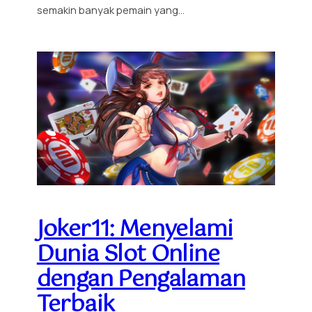
semakin banyak pemain yang…
Joker11: Menyelami
Dunia Slot Online
dengan Pengalaman
Terbaik