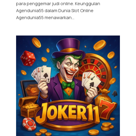
para penggemar judi online. Keunggulan
Agendunia55 dalam Dunia Slot Online
Agendunia55 menawarkan…