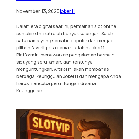
November 13, 2025
joker11
Dalam era digital saat ini, permainan slot online
semakin diminati oleh banyak kalangan. Salah
satu nama yang semakin populer dan menjadi
pilihan favorit para pemain adalah Joker11.
Platform ini menawarkan pengalaman bermain
slot yang seru, aman, dan tentunya
menguntungkan. Artikel ini akan membahas
berbagai keunggulan Joker11 dan mengapa Anda
harus mencoba peruntungan di sana.
Keunggulan…