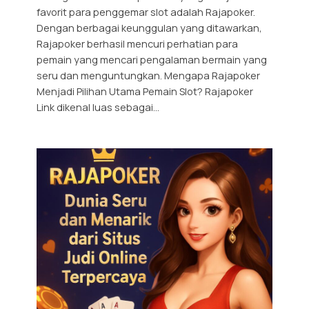
favorit para penggemar slot adalah Rajapoker.
Dengan berbagai keunggulan yang ditawarkan,
Rajapoker berhasil mencuri perhatian para
pemain yang mencari pengalaman bermain yang
seru dan menguntungkan. Mengapa Rajapoker
Menjadi Pilihan Utama Pemain Slot? Rajapoker
Link dikenal luas sebagai…