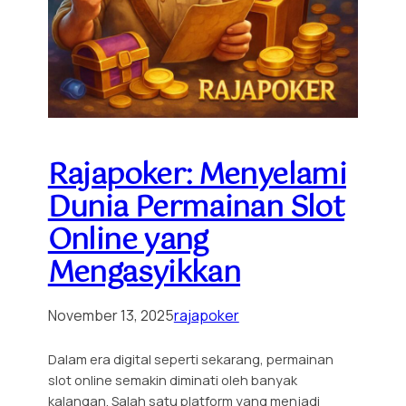
Rajapoker: Menyelami
Dunia Permainan Slot
Online yang
Mengasyikkan
November 13, 2025
rajapoker
Dalam era digital seperti sekarang, permainan
slot online semakin diminati oleh banyak
kalangan. Salah satu platform yang menjadi