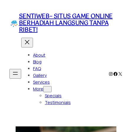
SENTIWEB– SITUS GAME ONLINE
BERHADIAH LANGSUNG TANPA
RIBET!
About
Blog
FAQ
Instagram
Faceboo
X
Gallery
Services
More
Specials
Testimonials