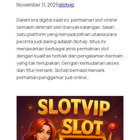
November 11, 2025
slotvip
Dalam era digital saat ini, permainan slot online
semakin diminati oleh banyak kalangan. Salah
satu platform yang menjadi pilihan utama para
pecinta judi daring adalah Slotvip. Situs ini
menawarkan berbagai jenis permainan slot
dengan kualitas terbaik dan pengalaman bermain
yang tak terlupakan. Dengan kemudahan akses
dan fitur menarik, Slotvip berhasil menarik
perhatian penggemar judi online…