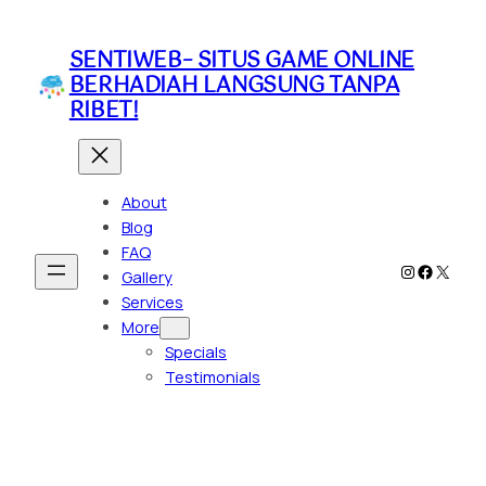
SENTIWEB– SITUS GAME ONLINE
BERHADIAH LANGSUNG TANPA
RIBET!
About
Blog
FAQ
Instagram
Faceboo
X
Gallery
Services
More
Specials
Testimonials