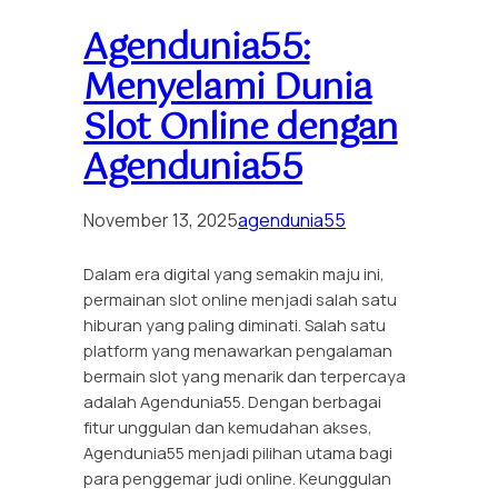
Agendunia55:
Menyelami Dunia
Slot Online dengan
Agendunia55
November 13, 2025
agendunia55
Dalam era digital yang semakin maju ini,
permainan slot online menjadi salah satu
hiburan yang paling diminati. Salah satu
platform yang menawarkan pengalaman
bermain slot yang menarik dan terpercaya
adalah Agendunia55. Dengan berbagai
fitur unggulan dan kemudahan akses,
Agendunia55 menjadi pilihan utama bagi
para penggemar judi online. Keunggulan