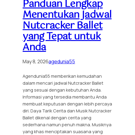
Panduan Lengkap
Menentukan Jadwal
Nutcracker Ballet
yang Tepat untuk
Anda
May 8, 2026
agedunia55
Agendunia55 memberikan kemudahan
dalam mencari jadwal Nutcracker Ballet
yang sesuai dengan kebutuhan Anda.
Informasi yang tersedia membantu Anda
membuat keputusan dengan lebih percaya
diri. Daya Tarik Cerita dan Musik Nutcracker
Ballet dikenal dengan cerita yang
sederhana namun penuh makna. Musiknya
yang khas menciptakan suasana yang