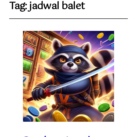
Tag:
jadwal balet