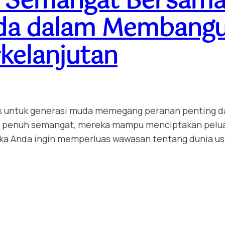
Semangat Bersama:
da dalam Membangu
rkelanjutan
tas untuk generasi muda memegang peranan penting
dan penuh semangat, mereka mampu menciptakan pel
 Jika Anda ingin memperluas wawasan tentang dunia u