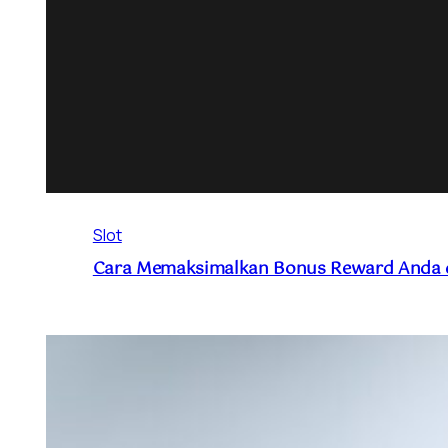
Slot
Cara Memaksimalkan Bonus Reward Anda