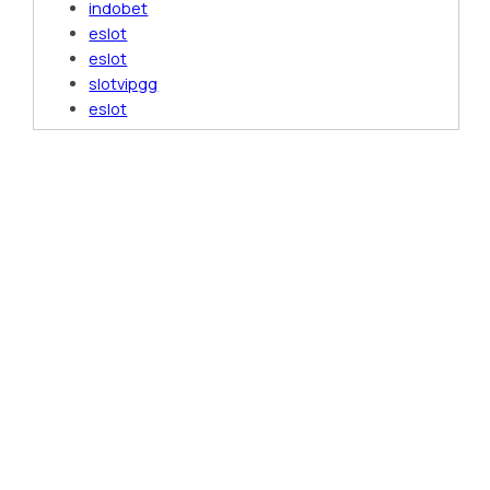
indobet
eslot
eslot
slotvipgg
eslot
eslot
indowin88jp
indobet
eslot
indobet
biroslot
indobet login
agendunia55 login
judi slot indobet
link alternatif indobet
indobet heylink
eslot
slotvip
agendunia55
joker11