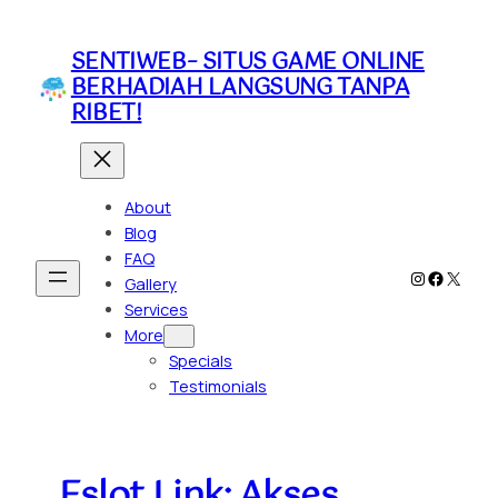
Skip
to
SENTIWEB– SITUS GAME ONLINE
content
BERHADIAH LANGSUNG TANPA
RIBET!
About
Blog
FAQ
Instagram
Faceboo
X
Gallery
Services
More
Specials
Testimonials
Eslot Link: Akses