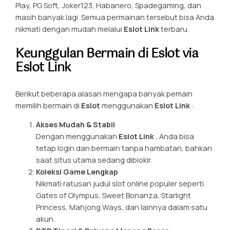
Play, PG Soft, Joker123, Habanero, Spadegaming, dan
masih banyak lagi. Semua permainan tersebut bisa Anda
nikmati dengan mudah melalui
Eslot Link
terbaru.
Keunggulan Bermain di Eslot via
Eslot Link
Berikut beberapa alasan mengapa banyak pemain
memilih bermain di
Eslot
menggunakan
Eslot Link
:
Akses Mudah & Stabil
Dengan menggunakan
Eslot Link
, Anda bisa
tetap login dan bermain tanpa hambatan, bahkan
saat situs utama sedang diblokir.
Koleksi Game Lengkap
Nikmati ratusan judul slot online populer seperti
Gates of Olympus, Sweet Bonanza, Starlight
Princess, Mahjong Ways, dan lainnya dalam satu
akun.