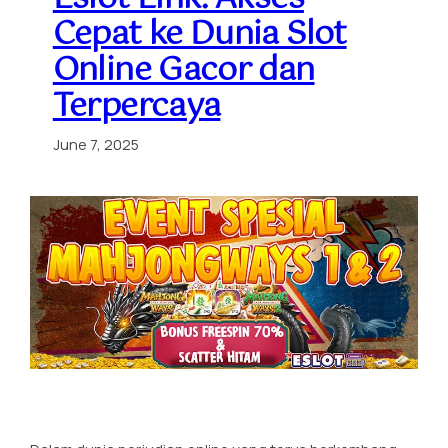
Cepat ke Dunia Slot
Online Gacor dan
Terpercaya
June 7, 2025