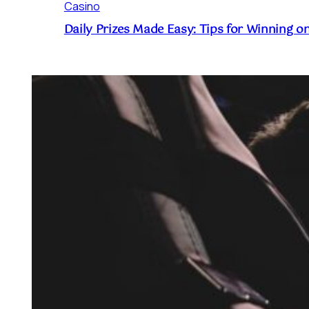
Casino
Daily Prizes Made Easy: Tips for Winning o