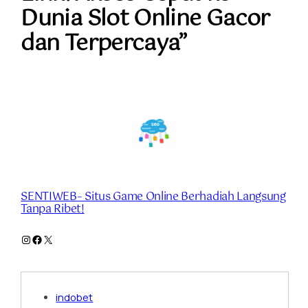
Dunia Slot Online Gacor
dan Terpercaya”
SENTIWEB– Situs Game Online Berhadiah Langsung
Tanpa Ribet!
Instagram
Facebook
X
indobet